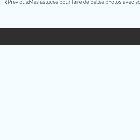
Navigation
Previous:
Mes astuces pour faire de belles photos avec s
de
l’article