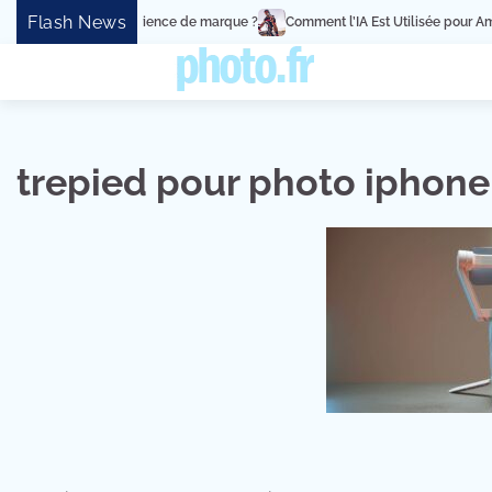
Skip
Flash News
événement en expérience de marque ?
Comment l’IA Est Utilisée pour Améli
to
content
trepied pour photo iphone