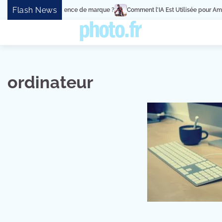
Skip
Flash News
événement en expérience de marque ?
Comment l’IA Est Utilisée pour Améli
to
content
ordinateur