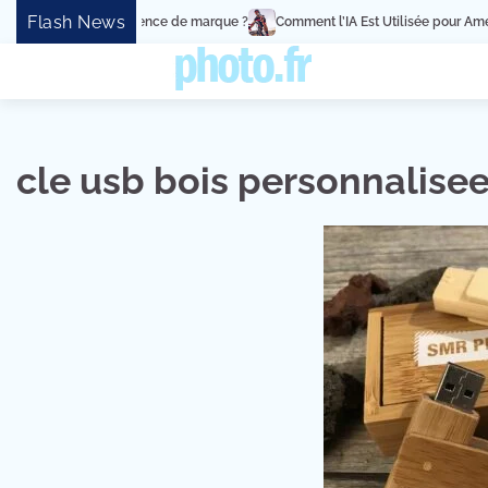
Skip
Flash News
vénement en expérience de marque ?
Comment l’IA Est Utilisée pour Amélio
to
content
cle usb bois personnalise