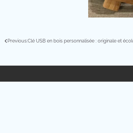
Navigation
Previous:
Clé USB en bois personnalisée : originale et éc
de
l’article