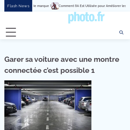
Skip
Flash News
ent en expérience de marque ?
Comment l’IA Est Utilisée pour Améliorer les Pe
to
content
Garer sa voiture avec une montre
connectée c’est possible 1