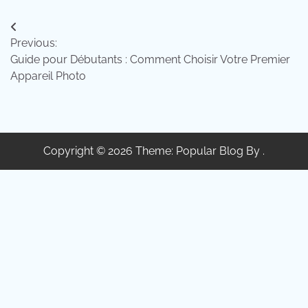
Navigation
Previous:
de
Guide pour Débutants : Comment Choisir Votre Premier
l’article
Appareil Photo
Copyright © 2026 Theme: Popular Blog By .