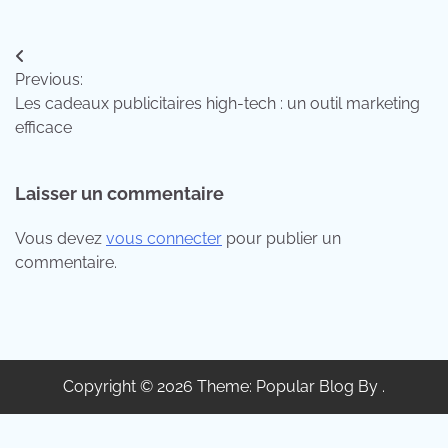
Navigation
Previous:
de
Les cadeaux publicitaires high-tech : un outil marketing
l’article
efficace
Laisser un commentaire
Vous devez
vous connecter
pour publier un
commentaire.
Copyright © 2026 Theme: Popular Blog By .