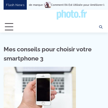
Skip
Flash News
ement en expérience de marque ?
Comment l’IA Est Utilisée pour Améliorer les
to
content
Mes conseils pour choisir votre
smartphone 3