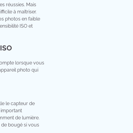
es réussies. Mais
icile à maîtriser.
os photos en faible
nsibilité ISO et
 ISO
n compte lorsque vous
appareil photo qui
lle le capteur de
t important
amment de lumière.
ou de bougé si vous