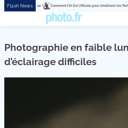
Skip
Flash News
ent l’IA Est Utilisée pour Améliorer les Performances des Athlètes
Mon Avis
to
content
Photographie en faible lum
d’éclairage difficiles