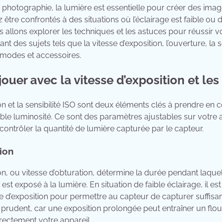
photographie, la lumière est essentielle pour créer des imag
être confrontés à des situations où l’éclairage est faible ou diff
us allons explorer les techniques et les astuces pour réussir v
nt des sujets tels que la vitesse d’exposition, l’ouverture, la se
rs modes et accessoires.
ouer avec la vitesse d’exposition et les
ion et la sensibilité ISO sont deux éléments clés à prendre e
ble luminosité. Ce sont des paramètres ajustables sur votre 
ontrôler la quantité de lumière capturée par le capteur.
tion
ion, ou vitesse d’obturation, détermine la durée pendant laque
est exposé à la lumière. En situation de faible éclairage, il es
e d’exposition pour permettre au capteur de capturer suffis
tre prudent, car une exposition prolongée peut entraîner un fl
rrectement votre appareil.