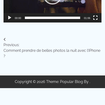
00:00
01:06
Navigation
Previous:
de
Comment prendre de belles photos la nuit avec l’IPhone
l’article
?
Copyright © 2026 Theme: Popular Blog By .