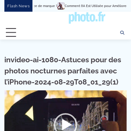
Skip
Flash News
nement en expérience de marque ?
Comment l’IA Est Utilisée pour Améliorer le
to
content
invideo-ai-1080-Astuces pour des
photos nocturnes parfaites avec
l’iPhone-2024-08-29T08_01_29(1)
Lecteur
vidéo