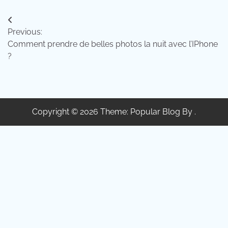
Navigation
Previous:
de
Comment prendre de belles photos la nuit avec l’IPhone
l’article
?
Copyright © 2026 Theme: Popular Blog By .