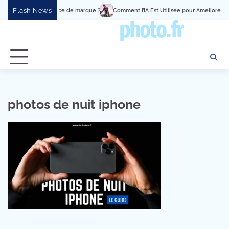
Skip
Flash News
énement en expérience de marque ?
Comment l’IA Est Utilisée pour Améliorer le
to
content
photos de nuit iphone