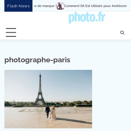
Skip
Flash News
nement en expérience de marque ?
Comment l’IA Est Utilisée pour Améliorer le
to
content
photographe-paris