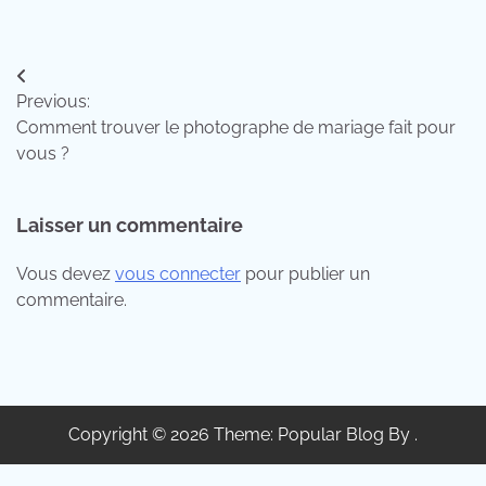
Navigation
Previous:
de
Comment trouver le photographe de mariage fait pour
l’article
vous ?
Laisser un commentaire
Vous devez
vous connecter
pour publier un
commentaire.
Copyright © 2026 Theme: Popular Blog By .