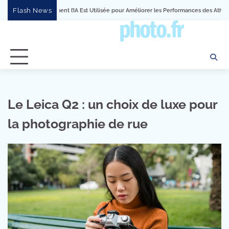
Skip
Flash News
ment l’IA Est Utilisée pour Améliorer les Performances des Athlètes
Mon Avis su
to
content
Le Leica Q2 : un choix de luxe pour
la photographie de rue