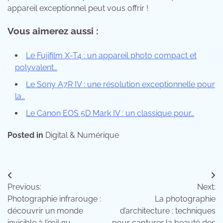
appareil exceptionnel peut vous offrir !
Vous aimerez aussi :
Le Fujifilm X-T4 : un appareil photo compact et
polyvalent…
Le Sony A7R IV : une résolution exceptionnelle pour
la…
Le Canon EOS 5D Mark IV : un classique pour…
Posted in
Digital & Numérique
Navigation
Previous:
Next:
de
Photographie infrarouge :
La photographie
l’article
découvrir un monde
d’architecture : techniques
invisible à l’œil nu
pour capturer la beauté des