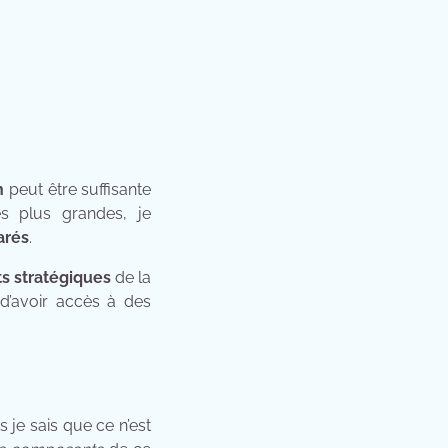
n
peut être suffisante
s plus grandes, je
arés
.
ts stratégiques
de la
d’avoir accès à des
is je sais que ce n’est