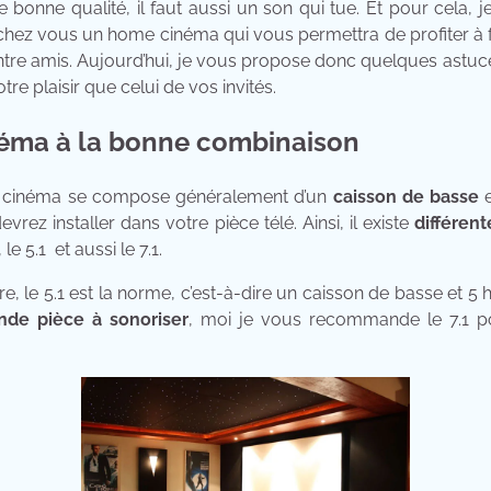
e bonne qualité, il faut aussi un son qui tue. Et pour cela
r chez vous un home cinéma qui vous permettra de profiter à
ntre amis. Aujourd’hui, je vous propose donc quelques astuce
re plaisir que celui de vos invités.
éma à la bonne combinaison
 se compose généralement d’un
caisson de basse
e
rez installer dans votre pièce télé. Ainsi, il existe
différen
1, le 5.1 et aussi le 7.1.
.1 est la norme, c’est-à-dire un caisson de basse et 5 ha
nde pièce à sonoriser
, moi je vous recommande le 7.1 p