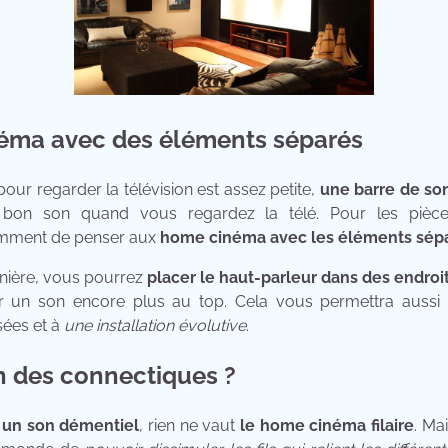
éma avec des éléments séparés
egarder la télévision est assez petite,
une barre de so
bon son quand vous regardez la télé. Pour les pièce
mment de penser aux
home cinéma avec les éléments sép
e, vous pourrez
placer le haut-parleur dans des endroi
r un son encore plus au top. Cela vous permettra aussi 
sées et à
une installation évolutive
.
on des connectiques ?
r un son démentiel
, rien ne vaut
le home cinéma filaire
. Ma