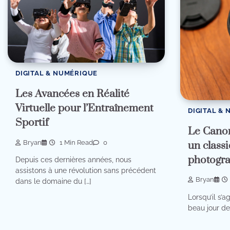
DIGITAL & NUMÉRIQUE
Les Avancées en Réalité
Virtuelle pour l’Entraînement
DIGITAL &
Sportif
Le Cano
Bryan
1 Min Read
0
un class
photogra
Depuis ces dernières années, nous
assistons à une révolution sans précédent
Bryan
dans le domaine du […]
Lorsqu’il s’a
beau jour de 