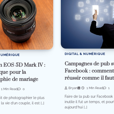
DIGITAL & NUMÉRIQUE
 NUMÉRIQUE
Campagnes de pub s
n EOS 5D Mark IV :
Facebook : comment 
ique pour la
réussir comme il faut
phie de mariage
Bryan
1 Min Read
1
1 Min Read
0
Faire de la pub sur Facebook 
git de photographier le plus
inutile il fut un temps, et pour
la vie d’un couple, il est […]
aujourd’hui […]