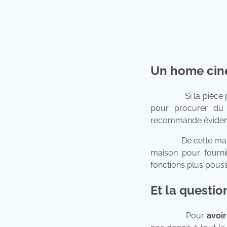
Un home cin
Si la pièce pour r
pour procurer du 
recommande évide
De cette manièr
maison pour fourni
fonctions plus pous
Et la questi
Pour
avoi