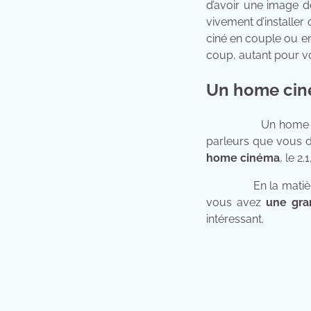
d’avoir une image d
vivement d’installe
ciné en couple ou e
coup, autant pour vot
Un home cin
Un home cinéma
parleurs que vous dev
home cinéma
, le 2.
En la matière, le 5
vous avez
une gra
intéressant.