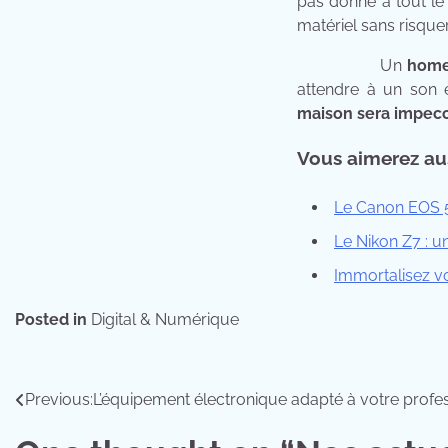
pas donné à tout 
matériel sans risquer
Un
home
attendre à un son 
maison sera impec
Vous aimerez aus
Le Canon EOS 5
Le Nikon Z7 : u
Immortalisez vo
Posted in
Digital & Numérique
Navigation
Previous:
L’équipement électronique adapté à votre profe
de