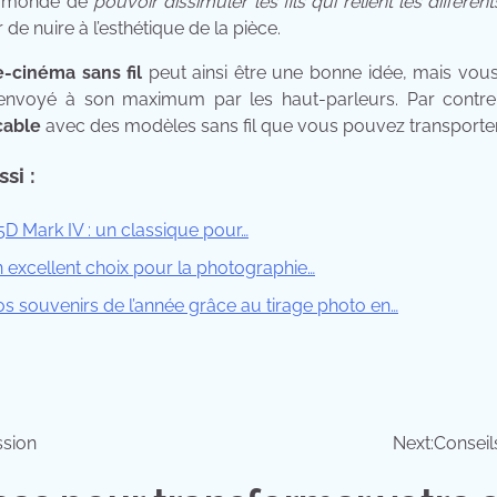
le monde de
pouvoir dissimuler les fils qui relient les différ
 de nuire à l’esthétique de la pièce.
-cinéma sans fil
peut ainsi être une bonne idée, mais vou
envoyé à son maximum par les haut-parleurs. Par contr
cable
avec des modèles sans fil que vous pouvez transporter
si :
D Mark IV : un classique pour…
n excellent choix pour la photographie…
s souvenirs de l’année grâce au tirage photo en…
ssion
Next:
Conseil